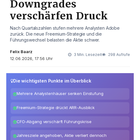
Downgrades
verschärfen Druck
Nach Quartalszahlen stufen mehrere Analysten Adobe
zurück. Die neue Freemium-Strategie und die
Führungswechsel belasten die Aktie schwer.
Felix Baarz
3 Min. Lesezeit
298 Aufrufe
12.06.2026, 17:56 Uhr
Die wichtigsten Punkte im Überblick
Mehrere Analystenhäuser senken Einstufung
Freemium-Strategie drückt ARR-Ausblick
CFO-Abgang verschärft Führungskrise
Jahresziele angehoben, Aktie verliert dennoch