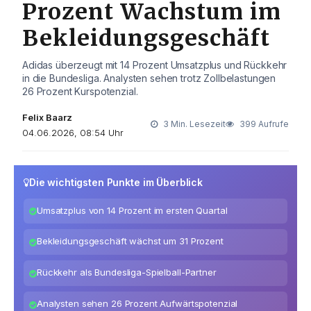
Prozent Wachstum im
Bekleidungsgeschäft
Adidas überzeugt mit 14 Prozent Umsatzplus und Rückkehr
in die Bundesliga. Analysten sehen trotz Zollbelastungen
26 Prozent Kurspotenzial.
Felix Baarz
3 Min. Lesezeit
399 Aufrufe
04.06.2026, 08:54 Uhr
Die wichtigsten Punkte im Überblick
Umsatzplus von 14 Prozent im ersten Quartal
Bekleidungsgeschäft wächst um 31 Prozent
Rückkehr als Bundesliga-Spielball-Partner
Analysten sehen 26 Prozent Aufwärtspotenzial