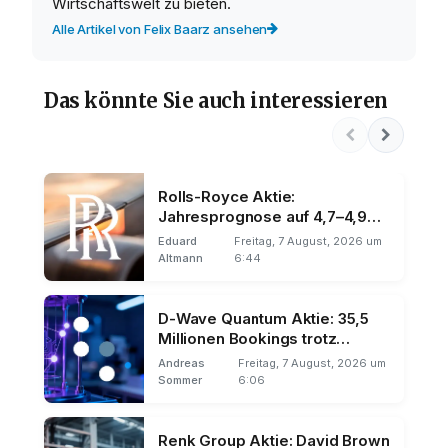
Wirtschaftswelt zu bieten.
Alle Artikel von Felix Baarz ansehen
Das könnte Sie auch interessieren
Rolls-Royce Aktie:
Jahresprognose auf 4,7–4,9
Mrd. Pfund angehoben
Eduard
Freitag, 7 August, 2026 um
Altmann
6:44
D-Wave Quantum Aktie: 35,5
Millionen Bookings trotz
Umsatz-Miss
Andreas
Freitag, 7 August, 2026 um
Sommer
6:06
Renk Group Aktie: David Brown