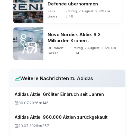
Defence übernommen
Felix
Freitag, 7 August, 2026 um
Baarz
5:46
Novo Nordisk Aktie: 6,3
Milliarden Kronen
abgeschrieben
Dr. Robert
Freitag, 7 August, 2026 um
Sasse
5:04
Weitere Nachrichten zu Adidas
Adidas Aktie: Größter Einbruch seit Jahren
30.07.2026
145
Adidas Aktie: 960.000 Aktien zurückgekauft
23.07.2026
357